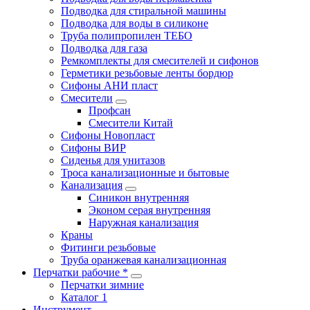
Подводка для стиральной машины
Подводка для воды в силиконе
Труба полипропилен ТЕБО
Подводка для газа
Ремкомплекты для смесителей и сифонов
Герметики резьбовые ленты бордюр
Сифоны АНИ пласт
Смесители
Профсан
Смесители Китай
Сифоны Новопласт
Сифоны ВИР
Сиденья для унитазов
Троса канализационные и бытовые
Канализация
Синикон внутренняя
Эконом серая внутренняя
Наружная канализация
Краны
Фитинги резьбовые
Труба оранжевая канализационная
Перчатки рабочие *
Перчатки зимние
Каталог 1
Инструмент