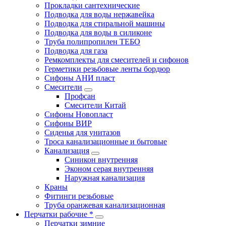
Прокладки сантехнические
Подводка для воды нержавейка
Подводка для стиральной машины
Подводка для воды в силиконе
Труба полипропилен ТЕБО
Подводка для газа
Ремкомплекты для смесителей и сифонов
Герметики резьбовые ленты бордюр
Сифоны АНИ пласт
Смесители
Профсан
Смесители Китай
Сифоны Новопласт
Сифоны ВИР
Сиденья для унитазов
Троса канализационные и бытовые
Канализация
Синикон внутренняя
Эконом серая внутренняя
Наружная канализация
Краны
Фитинги резьбовые
Труба оранжевая канализационная
Перчатки рабочие *
Перчатки зимние