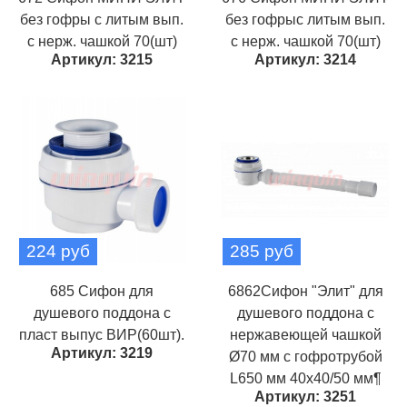
без гофры с литым вып.
без гофрыс литым вып.
с нерж. чашкой 70(шт)
с нерж. чашкой 70(шт)
Артикул: 3215
Артикул: 3214
224 руб
285 руб
685 Сифон для
6862Сифон "Элит" для
душевого поддона с
душевого поддона с
пласт выпус ВИР(60шт).
нержавеющей чашкой
Артикул: 3219
Ø70 мм с гофротрубой
L650 мм 40х40/50 мм¶
Артикул: 3251