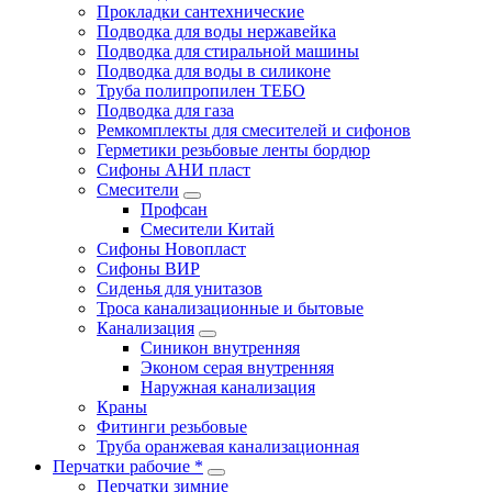
Прокладки сантехнические
Подводка для воды нержавейка
Подводка для стиральной машины
Подводка для воды в силиконе
Труба полипропилен ТЕБО
Подводка для газа
Ремкомплекты для смесителей и сифонов
Герметики резьбовые ленты бордюр
Сифоны АНИ пласт
Смесители
Профсан
Смесители Китай
Сифоны Новопласт
Сифоны ВИР
Сиденья для унитазов
Троса канализационные и бытовые
Канализация
Синикон внутренняя
Эконом серая внутренняя
Наружная канализация
Краны
Фитинги резьбовые
Труба оранжевая канализационная
Перчатки рабочие *
Перчатки зимние