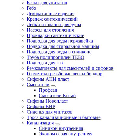
Бачки для унитазов
Гебо
Декоративные изделия
Крепеж сантехнический
Лейки и шланги для душа
Насосы для отопления
Прокладки сантехнические
Подводка для воды нержавейка
Подводка для стиральной машины
Подводка для воды в силиконе
Труба полипропилен ТЕБО
Подводка для газа
Ремкомплекты для смесителей и сифонов
Герметики резьбовые ленты бордюр
Сифоны АНИ пласт
Смесители
Профсан
Смесители Китай
Сифоны Новопласт
Сифоны ВИР
Сиденья для унитазов
Троса канализационные и бытовые
Канализация
Синикон внутренняя
Эконом серая внутренняя