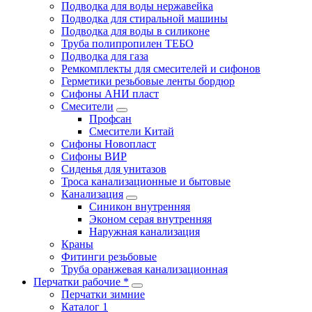
Подводка для воды нержавейка
Подводка для стиральной машины
Подводка для воды в силиконе
Труба полипропилен ТЕБО
Подводка для газа
Ремкомплекты для смесителей и сифонов
Герметики резьбовые ленты бордюр
Сифоны АНИ пласт
Смесители
Профсан
Смесители Китай
Сифоны Новопласт
Сифоны ВИР
Сиденья для унитазов
Троса канализационные и бытовые
Канализация
Синикон внутренняя
Эконом серая внутренняя
Наружная канализация
Краны
Фитинги резьбовые
Труба оранжевая канализационная
Перчатки рабочие *
Перчатки зимние
Каталог 1