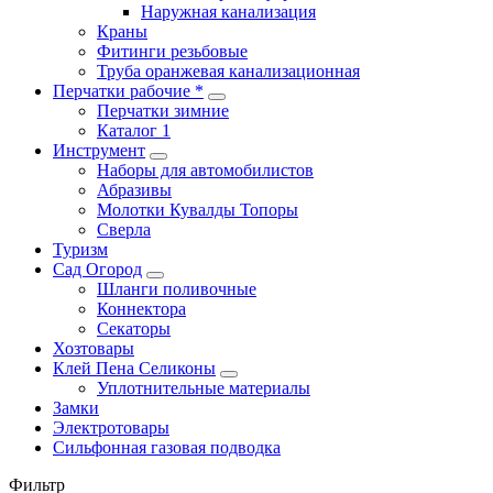
Наружная канализация
Краны
Фитинги резьбовые
Труба оранжевая канализационная
Перчатки рабочие *
Перчатки зимние
Каталог 1
Инструмент
Наборы для автомобилистов
Абразивы
Молотки Кувалды Топоры
Сверла
Туризм
Сад Огород
Шланги поливочные
Коннектора
Секаторы
Хозтовары
Клей Пена Селиконы
Уплотнительные материалы
Замки
Электротовары
Сильфонная газовая подводка
Фильтр