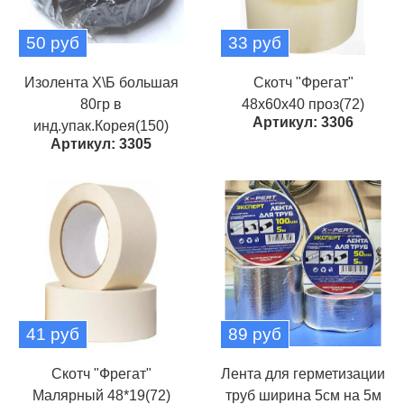
50 руб
33 руб
Изолента Х\Б большая
Скотч "Фрегат"
80гр в
48х60х40 проз(72)
Артикул: 3306
инд.упак.Корея(150)
Артикул: 3305
41 руб
89 руб
Скотч "Фрегат"
Лента для герметизации
Малярный 48*19(72)
труб ширина 5см на 5м