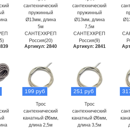
ский
сантехнический
сантехнический
сан
ый
пружинный
пружинный
п
ина
Ø13мм, длина
Ø13мм, длина
Ø1
5м
7,5м
РЕП
САНТЕХКРЕП
САНТЕХКРЕП
СА
5)
Россия(20)
Россия(9)
Р
2839
Артикул: 2840
Артикул: 2841
Арт
199 руб
251 руб
31
Трос
Трос
ский
сантехнический
сантехнический
сан
ый
канатный Ø6мм,
канатный Ø6мм,
кан
ина
длина 2,5м
длина 3,5м