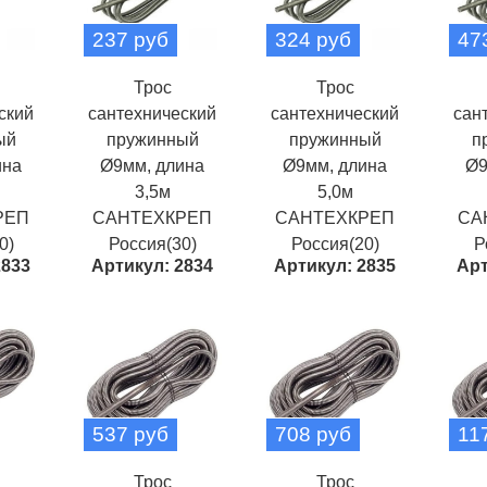
237 руб
324 руб
47
Трос
Трос
ский
сантехнический
сантехнический
сан
ый
пружинный
пружинный
п
ина
Ø9мм, длина
Ø9мм, длина
Ø9
3,5м
5,0м
РЕП
САНТЕХКРЕП
САНТЕХКРЕП
СА
0)
Россия(30)
Россия(20)
Р
2833
Артикул: 2834
Артикул: 2835
Арт
537 руб
708 руб
11
Трос
Трос