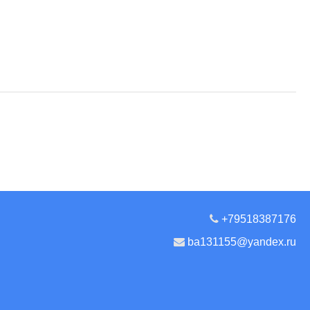
+79518387176
ba131155@yandex.ru