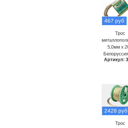
467 руб
Трос
металлопо
5,0мм х 
Белоруссия
Артикул: 
2428 руб
Трос