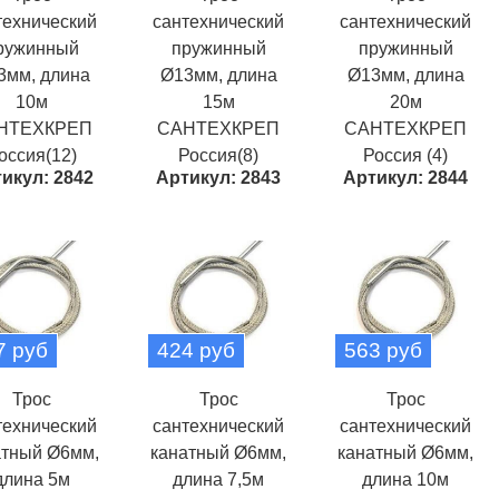
технический
сантехнический
сантехнический
ружинный
пружинный
пружинный
3мм, длина
Ø13мм, длина
Ø13мм, длина
10м
15м
20м
НТЕХКРЕП
САНТЕХКРЕП
САНТЕХКРЕП
оссия(12)
Россия(8)
Россия (4)
икул: 2842
Артикул: 2843
Артикул: 2844
7 руб
424 руб
563 руб
Трос
Трос
Трос
технический
сантехнический
сантехнический
атный Ø6мм,
канатный Ø6мм,
канатный Ø6мм,
длина 5м
длина 7,5м
длина 10м