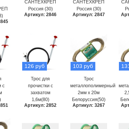
САНТЕХКРЕП
САНТЕХКРЕП
СА
РЕП
Россия (30)
Россия (30)
Р
Артикул: 2846
Артикул: 2847
Арт
3)
2845
126 руб
103 руб
13
я
Трос для
Трос
 с
прочистки с
металлополимерный
мет
м
захватом
2мм х 20м
2,
)
1,6м(80)
Белоруссия(50)
Бел
2851
Артикул: 2852
Артикул: 3267
Арт