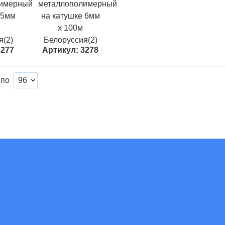
лимерный
металлополимерный
 5мм
на катушке 6мм
х 100м
я(2)
Белоруссия(2)
3277
Артикул: 3278
 по