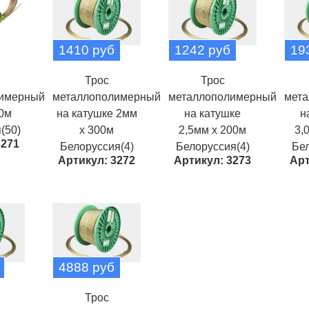
1410 руб
1242 руб
19
Трос
Трос
лимерный
металлополимерный
металлополимерный
мет
20м
на катушке 2мм
на катушке
н
(50)
х 300м
2,5мм х 200м
3,
3271
Белоруссия(4)
Белоруссия(4)
Бел
Артикул: 3272
Артикул: 3273
Арт
4888 руб
Трос