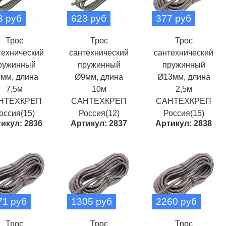
3 руб
623 руб
377 руб
Трос
Трос
Трос
технический
сантехнический
сантехнический
ружинный
пружинный
пружинный
мм, длина
Ø9мм, длина
Ø13мм, длина
7,5м
10м
2,5м
НТЕХКРЕП
САНТЕХКРЕП
САНТЕХКРЕП
оссия(15)
Россия(12)
Россия(15)
икул: 2836
Артикул: 2837
Артикул: 2838
71 руб
1305 руб
2260 руб
Трос
Трос
Трос