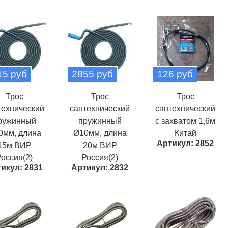
15 руб
2855 руб
126 руб
Трос
Трос
Трос
технический
сантехнический
сантехнический
ружинный
пружинный
с захватом 1,6м
0мм, длина
Ø10мм, длина
Китай
Артикул: 2852
15м ВИР
20м ВИР
оссия(2)
Россия(2)
икул: 2831
Артикул: 2832