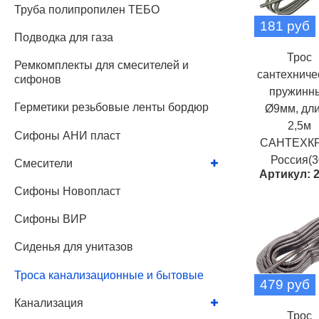
Труба полипропилен ТЕБО
181 руб
Подводка для газа
Трос
Ремкомплекты для смесителей и
сантехниче
сифонов
пружинн
Герметики резьбовые ленты бордюр
Ø9мм, дл
2,5м
Сифоны АНИ пласт
САНТЕХК
Россия(3
Смесители
Артикул: 
Сифоны Новопласт
Сифоны ВИР
Сиденья для унитазов
Троса канализационные и бытовые
479 руб
Канализация
Трос