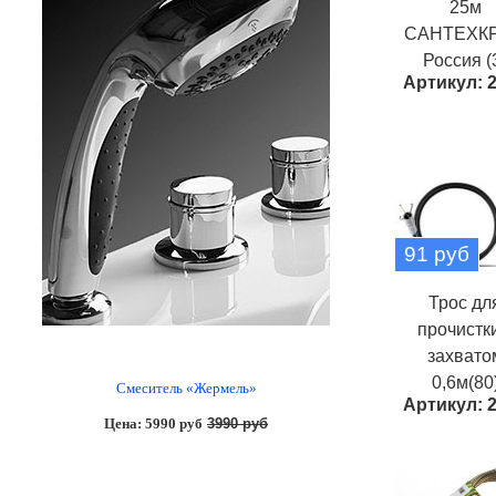
25м
САНТЕХК
Россия (
Артикул: 
91 руб
Трос дл
прочистки
захвато
0,6м(80
Смеситель «Жермель»
Артикул: 
Цена: 5990 руб
3990 руб