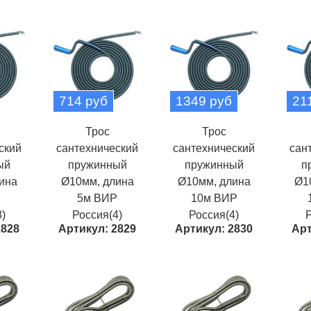
714 руб
1349 руб
21
Трос
Трос
ский
сантехнический
сантехнический
сан
ый
пружинный
пружинный
п
ина
Ø10мм, длина
Ø10мм, длина
Ø1
Р
5м ВИР
10м ВИР
)
Россия(4)
Россия(4)
Р
2828
Артикул: 2829
Артикул: 2830
Арт