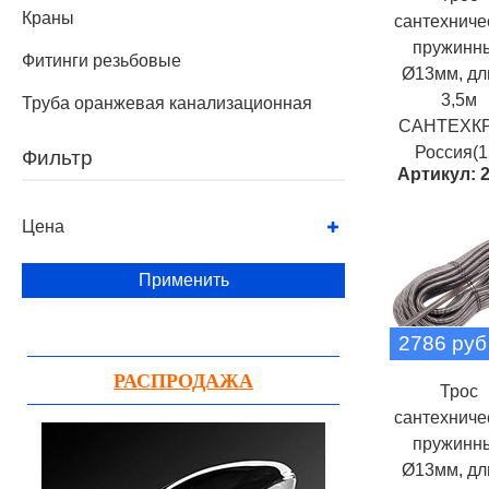
Краны
сантехниче
пружинн
Фитинги резьбовые
Ø13мм, дл
3,5м
Труба оранжевая канализационная
САНТЕХК
Россия(1
Фильтр
Артикул: 
Цена
Применить
2786 руб
РАСПРОДАЖА
Трос
сантехниче
пружинн
Ø13мм, дл