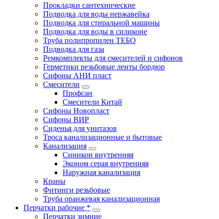
Прокладки сантехнические
Подводка для воды нержавейка
Подводка для стиральной машины
Подводка для воды в силиконе
Труба полипропилен ТЕБО
Подводка для газа
Ремкомплекты для смесителей и сифонов
Герметики резьбовые ленты бордюр
Сифоны АНИ пласт
Смесители
Профсан
Смесители Китай
Сифоны Новопласт
Сифоны ВИР
Сиденья для унитазов
Троса канализационные и бытовые
Канализация
Синикон внутренняя
Эконом серая внутренняя
Наружная канализация
Краны
Фитинги резьбовые
Труба оранжевая канализационная
Перчатки рабочие *
Перчатки зимние