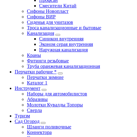
Профсан
Смесители Китай
Сифоны Новопласт
Сифоны ВИР
Сиденья для унитазов
Троса канализационные и бытовые
Канализация
Синикон внутренняя
Эконом серая внутренняя
Наружная канализация
Краны
Фитинги резьбовые
Труба оранжевая канализационная
Перчатки рабочие *
Перчатки зимние
Каталог 1
Инструмент
Наборы для автомобилистов
Абразивы
Молотки Кувалды Топоры
Сверла
Туризм
Сад Огород
Шланги поливочные
Коннектора