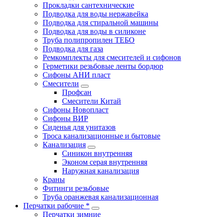
Прокладки сантехнические
Подводка для воды нержавейка
Подводка для стиральной машины
Подводка для воды в силиконе
Труба полипропилен ТЕБО
Подводка для газа
Ремкомплекты для смесителей и сифонов
Герметики резьбовые ленты бордюр
Сифоны АНИ пласт
Смесители
Профсан
Смесители Китай
Сифоны Новопласт
Сифоны ВИР
Сиденья для унитазов
Троса канализационные и бытовые
Канализация
Синикон внутренняя
Эконом серая внутренняя
Наружная канализация
Краны
Фитинги резьбовые
Труба оранжевая канализационная
Перчатки рабочие *
Перчатки зимние