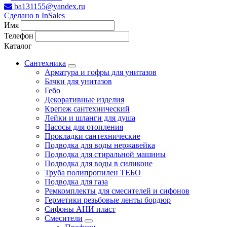
ba131155@yandex.ru
Сделано в InSales
Имя
Телефон
Каталог
Сантехника
Арматура и гофры для унитазов
Бачки для унитазов
Гебо
Декоративные изделия
Крепеж сантехнический
Лейки и шланги для душа
Насосы для отопления
Прокладки сантехнические
Подводка для воды нержавейка
Подводка для стиральной машины
Подводка для воды в силиконе
Труба полипропилен ТЕБО
Подводка для газа
Ремкомплекты для смесителей и сифонов
Герметики резьбовые ленты бордюр
Сифоны АНИ пласт
Смесители