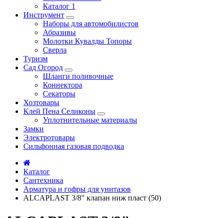
Каталог 1
Инструмент
Наборы для автомобилистов
Абразивы
Молотки Кувалды Топоры
Сверла
Туризм
Сад Огород
Шланги поливочные
Коннектора
Секаторы
Хозтовары
Клей Пена Селиконы
Уплотнительные материалы
Замки
Электротовары
Сильфонная газовая подводка
Каталог
Сантехника
Арматура и гофры для унитазов
ALCAPLAST 3/8" клапан ниж пласт (50)