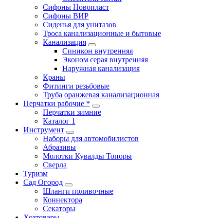
Сифоны Новопласт
Сифоны ВИР
Сиденья для унитазов
Троса канализационные и бытовые
Канализация
Синикон внутренняя
Эконом серая внутренняя
Наружная канализация
Краны
Фитинги резьбовые
Труба оранжевая канализационная
Перчатки рабочие *
Перчатки зимние
Каталог 1
Инструмент
Наборы для автомобилистов
Абразивы
Молотки Кувалды Топоры
Сверла
Туризм
Сад Огород
Шланги поливочные
Коннектора
Секаторы
Хозтовары