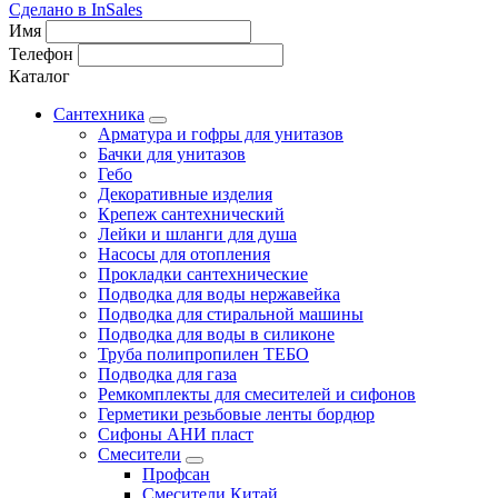
Сделано в InSales
Имя
Телефон
Каталог
Сантехника
Арматура и гофры для унитазов
Бачки для унитазов
Гебо
Декоративные изделия
Крепеж сантехнический
Лейки и шланги для душа
Насосы для отопления
Прокладки сантехнические
Подводка для воды нержавейка
Подводка для стиральной машины
Подводка для воды в силиконе
Труба полипропилен ТЕБО
Подводка для газа
Ремкомплекты для смесителей и сифонов
Герметики резьбовые ленты бордюр
Сифоны АНИ пласт
Смесители
Профсан
Смесители Китай