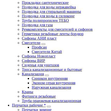
Прокладки сантехнические
Подводка для воды нержавейка
Подводка для стиральной машины
Подводка для воды в силиконе
Труба полипропилен ТЕБО
Подводка для газа
Ремкомплекты для смесителей и сифонов
Герметики резьбовые ленты бордюр
Сифоны АНИ пласт
Смесители
Профсан
Смесители Китай
Сифоны Новопласт
Сифоны ВИР
Сиденья для унитазов
Троса канализационные и бытовые
Канализация
Синикон внутренняя
Эконом серая внутренняя
Наружная канализация
Краны
Фитинги резьбовые
Труба оранжевая канализационная
Перчатки рабочие *
Перчатки зимние