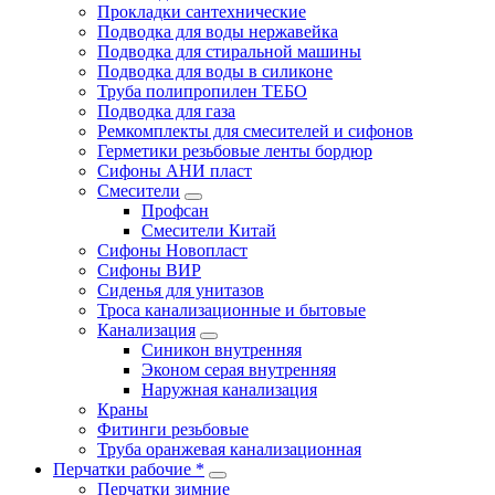
Прокладки сантехнические
Подводка для воды нержавейка
Подводка для стиральной машины
Подводка для воды в силиконе
Труба полипропилен ТЕБО
Подводка для газа
Ремкомплекты для смесителей и сифонов
Герметики резьбовые ленты бордюр
Сифоны АНИ пласт
Смесители
Профсан
Смесители Китай
Сифоны Новопласт
Сифоны ВИР
Сиденья для унитазов
Троса канализационные и бытовые
Канализация
Синикон внутренняя
Эконом серая внутренняя
Наружная канализация
Краны
Фитинги резьбовые
Труба оранжевая канализационная
Перчатки рабочие *
Перчатки зимние