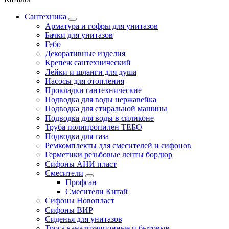
Сантехника
Арматура и гофры для унитазов
Бачки для унитазов
Гебо
Декоративные изделия
Крепеж сантехнический
Лейки и шланги для душа
Насосы для отопления
Прокладки сантехнические
Подводка для воды нержавейка
Подводка для стиральной машины
Подводка для воды в силиконе
Труба полипропилен ТЕБО
Подводка для газа
Ремкомплекты для смесителей и сифонов
Герметики резьбовые ленты бордюр
Сифоны АНИ пласт
Смесители
Профсан
Смесители Китай
Сифоны Новопласт
Сифоны ВИР
Сиденья для унитазов
Троса канализационные и бытовые