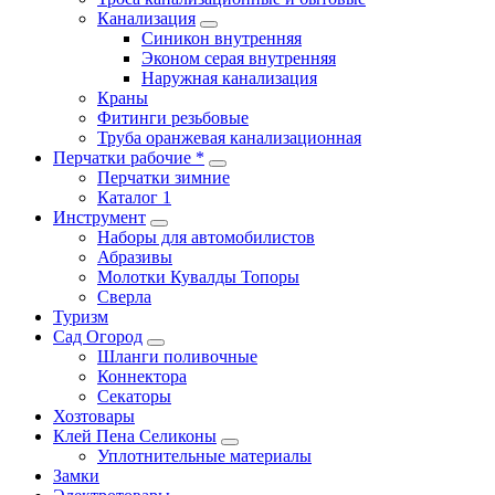
Канализация
Синикон внутренняя
Эконом серая внутренняя
Наружная канализация
Краны
Фитинги резьбовые
Труба оранжевая канализационная
Перчатки рабочие *
Перчатки зимние
Каталог 1
Инструмент
Наборы для автомобилистов
Абразивы
Молотки Кувалды Топоры
Сверла
Туризм
Сад Огород
Шланги поливочные
Коннектора
Секаторы
Хозтовары
Клей Пена Селиконы
Уплотнительные материалы
Замки