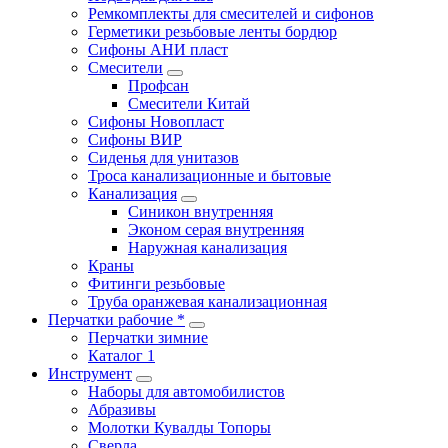
Ремкомплекты для смесителей и сифонов
Герметики резьбовые ленты бордюр
Сифоны АНИ пласт
Смесители
Профсан
Смесители Китай
Сифоны Новопласт
Сифоны ВИР
Сиденья для унитазов
Троса канализационные и бытовые
Канализация
Синикон внутренняя
Эконом серая внутренняя
Наружная канализация
Краны
Фитинги резьбовые
Труба оранжевая канализационная
Перчатки рабочие *
Перчатки зимние
Каталог 1
Инструмент
Наборы для автомобилистов
Абразивы
Молотки Кувалды Топоры
Сверла