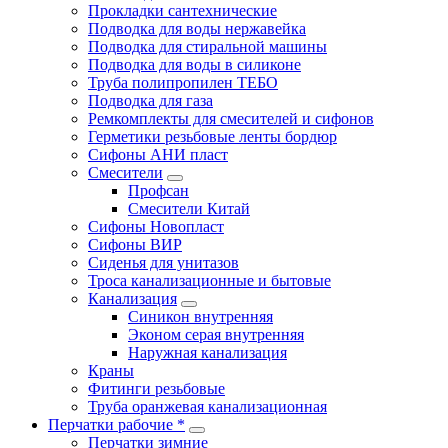
Прокладки сантехнические
Подводка для воды нержавейка
Подводка для стиральной машины
Подводка для воды в силиконе
Труба полипропилен ТЕБО
Подводка для газа
Ремкомплекты для смесителей и сифонов
Герметики резьбовые ленты бордюр
Сифоны АНИ пласт
Смесители
Профсан
Смесители Китай
Сифоны Новопласт
Сифоны ВИР
Сиденья для унитазов
Троса канализационные и бытовые
Канализация
Синикон внутренняя
Эконом серая внутренняя
Наружная канализация
Краны
Фитинги резьбовые
Труба оранжевая канализационная
Перчатки рабочие *
Перчатки зимние