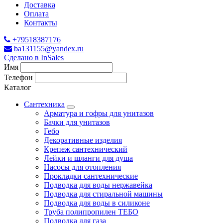
Доставка
Оплата
Контакты
+79518387176
ba131155@yandex.ru
Сделано в InSales
Имя
Телефон
Каталог
Сантехника
Арматура и гофры для унитазов
Бачки для унитазов
Гебо
Декоративные изделия
Крепеж сантехнический
Лейки и шланги для душа
Насосы для отопления
Прокладки сантехнические
Подводка для воды нержавейка
Подводка для стиральной машины
Подводка для воды в силиконе
Труба полипропилен ТЕБО
Подводка для газа