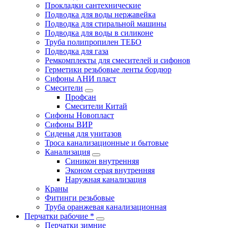
Прокладки сантехнические
Подводка для воды нержавейка
Подводка для стиральной машины
Подводка для воды в силиконе
Труба полипропилен ТЕБО
Подводка для газа
Ремкомплекты для смесителей и сифонов
Герметики резьбовые ленты бордюр
Сифоны АНИ пласт
Смесители
Профсан
Смесители Китай
Сифоны Новопласт
Сифоны ВИР
Сиденья для унитазов
Троса канализационные и бытовые
Канализация
Синикон внутренняя
Эконом серая внутренняя
Наружная канализация
Краны
Фитинги резьбовые
Труба оранжевая канализационная
Перчатки рабочие *
Перчатки зимние