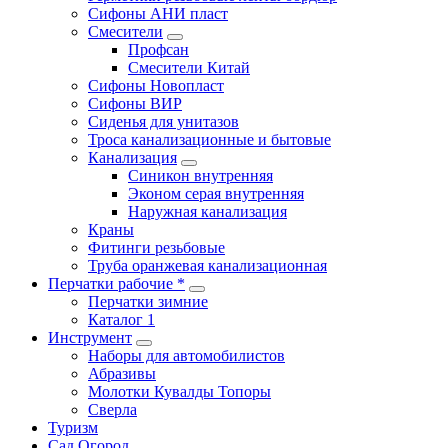
Сифоны АНИ пласт
Смесители
Профсан
Смесители Китай
Сифоны Новопласт
Сифоны ВИР
Сиденья для унитазов
Троса канализационные и бытовые
Канализация
Синикон внутренняя
Эконом серая внутренняя
Наружная канализация
Краны
Фитинги резьбовые
Труба оранжевая канализационная
Перчатки рабочие *
Перчатки зимние
Каталог 1
Инструмент
Наборы для автомобилистов
Абразивы
Молотки Кувалды Топоры
Сверла
Туризм
Сад Огород