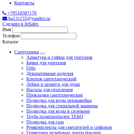
Контакты
+79518387176
ba131155@yandex.ru
Сделано в InSales
Имя
Телефон
Каталог
Сантехника
Арматура и гофры для унитазов
Бачки для унитазов
Гебо
Декоративные изделия
Крепеж сантехнический
Лейки и шланги для душа
Насосы для отопления
Прокладки сантехнические
Подводка для воды нержавейка
Подводка для стиральной машины
Подводка для воды в силиконе
Труба полипропилен ТЕБО
Подводка для газа
Ремкомплекты для смесителей и сифонов
Герметики резьбовые ленты бордюр