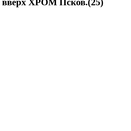
га вверх ХРОМ Псков.(25)