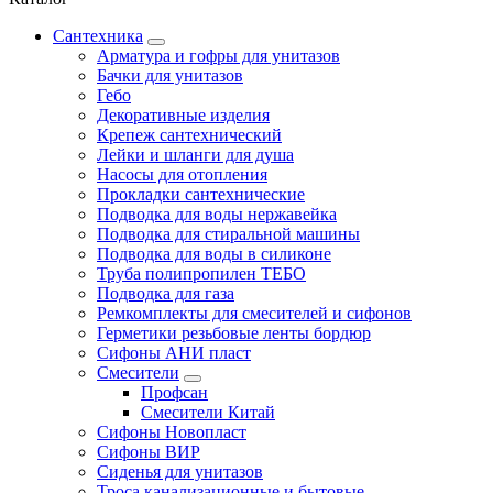
Сантехника
Арматура и гофры для унитазов
Бачки для унитазов
Гебо
Декоративные изделия
Крепеж сантехнический
Лейки и шланги для душа
Насосы для отопления
Прокладки сантехнические
Подводка для воды нержавейка
Подводка для стиральной машины
Подводка для воды в силиконе
Труба полипропилен ТЕБО
Подводка для газа
Ремкомплекты для смесителей и сифонов
Герметики резьбовые ленты бордюр
Сифоны АНИ пласт
Смесители
Профсан
Смесители Китай
Сифоны Новопласт
Сифоны ВИР
Сиденья для унитазов
Троса канализационные и бытовые