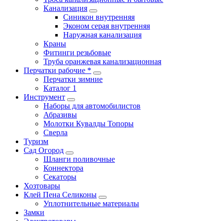
Канализация
Синикон внутренняя
Эконом серая внутренняя
Наружная канализация
Краны
Фитинги резьбовые
Труба оранжевая канализационная
Перчатки рабочие *
Перчатки зимние
Каталог 1
Инструмент
Наборы для автомобилистов
Абразивы
Молотки Кувалды Топоры
Сверла
Туризм
Сад Огород
Шланги поливочные
Коннектора
Секаторы
Хозтовары
Клей Пена Селиконы
Уплотнительные материалы
Замки