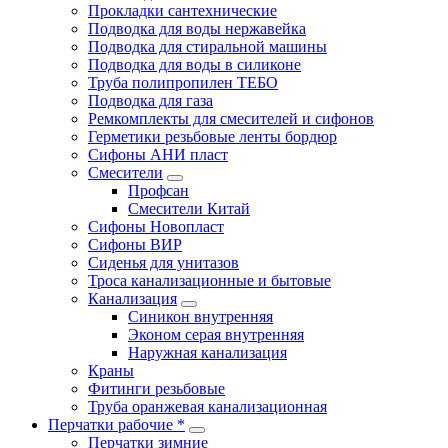
Прокладки сантехнические
Подводка для воды нержавейка
Подводка для стиральной машины
Подводка для воды в силиконе
Труба полипропилен ТЕБО
Подводка для газа
Ремкомплекты для смесителей и сифонов
Герметики резьбовые ленты бордюр
Сифоны АНИ пласт
Смесители
Профсан
Смесители Китай
Сифоны Новопласт
Сифоны ВИР
Сиденья для унитазов
Троса канализационные и бытовые
Канализация
Синикон внутренняя
Эконом серая внутренняя
Наружная канализация
Краны
Фитинги резьбовые
Труба оранжевая канализационная
Перчатки рабочие *
Перчатки зимние