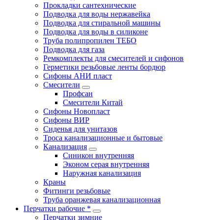
Прокладки сантехнические
Подводка для воды нержавейка
Подводка для стиральной машины
Подводка для воды в силиконе
Труба полипропилен ТЕБО
Подводка для газа
Ремкомплекты для смесителей и сифонов
Герметики резьбовые ленты бордюр
Сифоны АНИ пласт
Смесители
Профсан
Смесители Китай
Сифоны Новопласт
Сифоны ВИР
Сиденья для унитазов
Троса канализационные и бытовые
Канализация
Синикон внутренняя
Эконом серая внутренняя
Наружная канализация
Краны
Фитинги резьбовые
Труба оранжевая канализационная
Перчатки рабочие *
Перчатки зимние