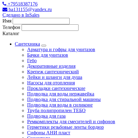
+79518387176
ba131155@yandex.ru
Сделано в InSales
Имя
Телефон
Каталог
Сантехника
Арматура и гофры для унитазов
Бачки для унитазов
Гебо
Декоративные изделия
Крепеж сантехнический
Лейки и шланги для душа
Насосы для отопления
Прокладки сантехнические
Подводка для воды нержавейка
Подводка для стиральной машины
Подводка для воды в силиконе
Труба полипропилен ТЕБО
Подводка для газа
Ремкомплекты для смесителей и сифонов
Герметики резьбовые ленты бордюр
Сифоны АНИ пласт