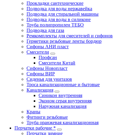
Прокладки сантехнические
Подводка для воды нержавейка
Подводка для стиральной машины
Подводка для воды в силиконе
Труба полипропилен ТЕБО
Подводка для газа
Ремкомплекты для смесителей и сифонов
Герметики резьбовые ленты бордюр
Сифоны АНИ пласт
Смесители
Профсан
Смесители Китай
Сифоны Новопласт
Сифоны ВИР
Сиденья для унитазов
Троса канализационные и бытовые
Канализация
Синикон внутренняя
Эконом серая внутренняя
Наружная канализация
Краны
Фитинги резьбовые
Труба оранжевая канализационная
Перчатки рабочие *
Перчатки зимние