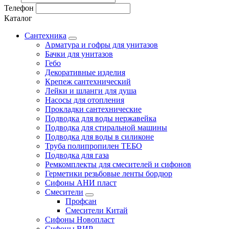
Телефон
Каталог
Сантехника
Арматура и гофры для унитазов
Бачки для унитазов
Гебо
Декоративные изделия
Крепеж сантехнический
Лейки и шланги для душа
Насосы для отопления
Прокладки сантехнические
Подводка для воды нержавейка
Подводка для стиральной машины
Подводка для воды в силиконе
Труба полипропилен ТЕБО
Подводка для газа
Ремкомплекты для смесителей и сифонов
Герметики резьбовые ленты бордюр
Сифоны АНИ пласт
Смесители
Профсан
Смесители Китай
Сифоны Новопласт
Сифоны ВИР