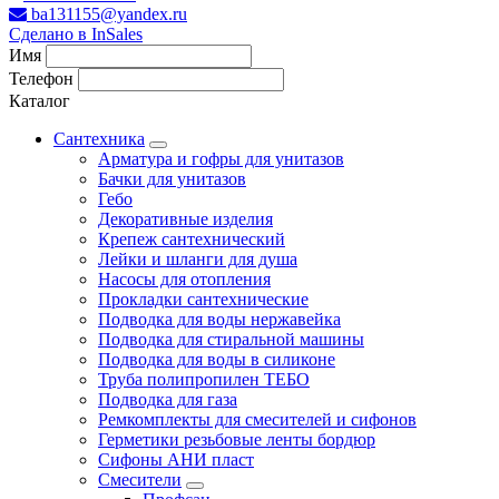
ba131155@yandex.ru
Сделано в InSales
Имя
Телефон
Каталог
Сантехника
Арматура и гофры для унитазов
Бачки для унитазов
Гебо
Декоративные изделия
Крепеж сантехнический
Лейки и шланги для душа
Насосы для отопления
Прокладки сантехнические
Подводка для воды нержавейка
Подводка для стиральной машины
Подводка для воды в силиконе
Труба полипропилен ТЕБО
Подводка для газа
Ремкомплекты для смесителей и сифонов
Герметики резьбовые ленты бордюр
Сифоны АНИ пласт
Смесители