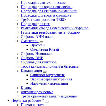
Прокладки сантехнические
Подводка для воды нержавейка
Подводка для стиральной машины
Подводка для воды в силиконе
Труба полипропилен ТЕБО
Подводка для газа
Ремкомплекты для смесителей и сифонов
Герметики резьбовые ленты бордюр
Сифоны АНИ пласт
Смесители
Профсан
Смесители Китай
Сифоны Новопласт
Сифоны ВИР
Сиденья для унитазов
Троса канализационные и бытовые
Канализация
Синикон внутренняя
Эконом серая внутренняя
Наружная канализация
Краны
Фитинги резьбовые
Труба оранжевая канализационная
Перчатки рабочие *
Перчатки зимние