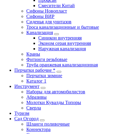
Профсан
Смесители Китай
Сифоны Новопласт
Сифоны ВИР
Сиденья для унитазов
Троса канализационные и бытовые
Канализация
Синикон внутренняя
Эконом серая внутренняя
Наружная канализация
Краны
Фитинги резьбовые
Труба оранжевая канализационная
Перчатки рабочие *
Перчатки зимние
Каталог 1
Инструмент
Наборы для автомобилистов
Абразивы
Молотки Кувалды Топоры
Сверла
Туризм
Сад Огород
Шланги поливочные
Коннектора