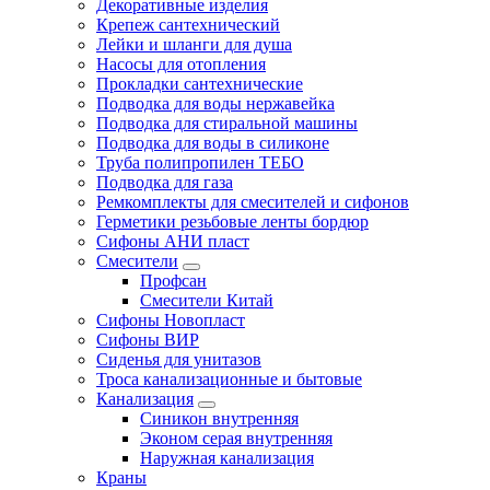
Декоративные изделия
Крепеж сантехнический
Лейки и шланги для душа
Насосы для отопления
Прокладки сантехнические
Подводка для воды нержавейка
Подводка для стиральной машины
Подводка для воды в силиконе
Труба полипропилен ТЕБО
Подводка для газа
Ремкомплекты для смесителей и сифонов
Герметики резьбовые ленты бордюр
Сифоны АНИ пласт
Смесители
Профсан
Смесители Китай
Сифоны Новопласт
Сифоны ВИР
Сиденья для унитазов
Троса канализационные и бытовые
Канализация
Синикон внутренняя
Эконом серая внутренняя
Наружная канализация
Краны