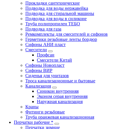
Прокладки сантехнические
Подводка для воды нержавейка
Подводка для стиральной машины
Подводка для воды в силиконе
Труба полипропилен ТЕБО
Подводка для газа
Ремкомплекты для смесителей и сифонов
Герметики резьбовые ленты бордюр
Сифоны АНИ пласт
Смесители
Профсан
Смесители Китай
Сифоны Новопласт
Сифоны ВИР
Сиденья для унитазов
Троса канализационные и бытовые
Канализация
Синикон внутренняя
Эконом серая внутренняя
Наружная канализация
Краны
Фитинги резьбовые
Труба оранжевая канализационная
Перчатки рабочие *
Перчатки зимние