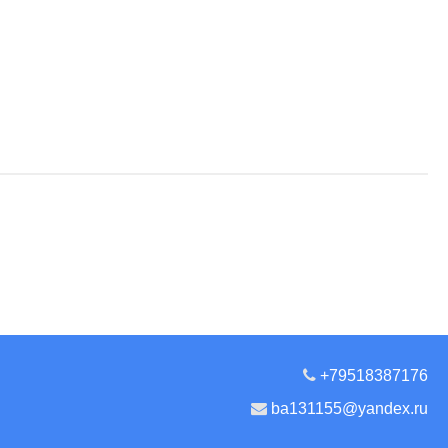
+79518387176
ba131155@yandex.ru