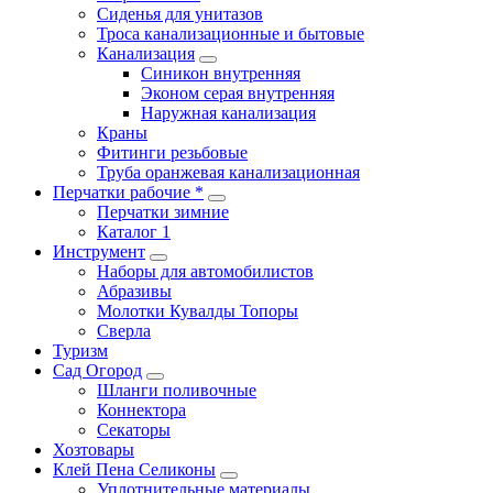
Сиденья для унитазов
Троса канализационные и бытовые
Канализация
Синикон внутренняя
Эконом серая внутренняя
Наружная канализация
Краны
Фитинги резьбовые
Труба оранжевая канализационная
Перчатки рабочие *
Перчатки зимние
Каталог 1
Инструмент
Наборы для автомобилистов
Абразивы
Молотки Кувалды Топоры
Сверла
Туризм
Сад Огород
Шланги поливочные
Коннектора
Секаторы
Хозтовары
Клей Пена Селиконы
Уплотнительные материалы