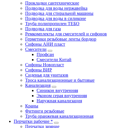
Прокладки сантехнические
Подводка для воды нержавейка
Подводка для стиральной машины
Подводка для воды в силиконе
Труба полипропилен ТЕБО
Подводка для газа
Ремкомплекты для смесителей и сифонов
Герметики резьбовые ленты бордюр
Сифоны АНИ пласт
Смесители
Профсан
Смесители Китай
Сифоны Новопласт
Сифоны ВИР
Сиденья для унитазов
Троса канализационные и бытовые
Канализация
Синикон внутренняя
Эконом серая внутренняя
Наружная канализация
Краны
Фитинги резьбовые
Труба оранжевая канализационная
Перчатки рабочие *
Перчатки зимние