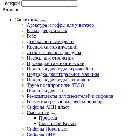
Телефон
Каталог
Сантехника
Арматура и гофры для унитазов
Бачки для унитазов
Гебо
Декоративные изделия
Крепеж сантехнический
Лейки и шланги для душа
Насосы для отопления
Прокладки сантехнические
Подводка для воды нержавейка
Подводка для стиральной машины
Подводка для воды в силиконе
Труба полипропилен ТЕБО
Подводка для газа
Ремкомплекты для смесителей и сифонов
Герметики резьбовые ленты бордюр
Сифоны АНИ пласт
Смесители
Профсан
Смесители Китай
Сифоны Новопласт
Сифоны ВИР