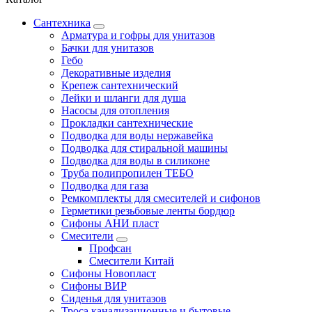
Сантехника
Арматура и гофры для унитазов
Бачки для унитазов
Гебо
Декоративные изделия
Крепеж сантехнический
Лейки и шланги для душа
Насосы для отопления
Прокладки сантехнические
Подводка для воды нержавейка
Подводка для стиральной машины
Подводка для воды в силиконе
Труба полипропилен ТЕБО
Подводка для газа
Ремкомплекты для смесителей и сифонов
Герметики резьбовые ленты бордюр
Сифоны АНИ пласт
Смесители
Профсан
Смесители Китай
Сифоны Новопласт
Сифоны ВИР
Сиденья для унитазов
Троса канализационные и бытовые