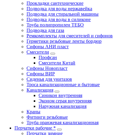
Прокладки сантехнические
Подводка для воды нержавейка
Подводка для стиральной машины
Подводка для воды в силиконе
Труба полипропилен ТЕБО
Подводка для газа
Ремкомплекты для смесителей и сифонов
Герметики резьбовые ленты бордюр
Сифоны АНИ пласт
Смесители
Профсан
Смесители Китай
Сифоны Новопласт
Сифоны ВИР
Сиденья для унитазов
Троса канализационные и бытовые
Канализация
Синикон внутренняя
Эконом серая внутренняя
Наружная канализация
Краны
Фитинги резьбовые
Труба оранжевая канализационная
Перчатки рабочие *
Перчатки зимние