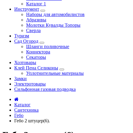
Каталог 1
Инструмент
Наборы для автомобилистов
Абразивы
Молотки Кувалды Топоры
Сверла
Туризм
Сад Огород
Шланги поливочные
Коннектора
Секаторы
Хозтовары
Клей Пена Селиконы
Уплотнительные материалы
Замки
Электротовары
Сильфонная газовая подводка
Каталог
Сантехника
Гебо
Гебо 2 штуцер(6).