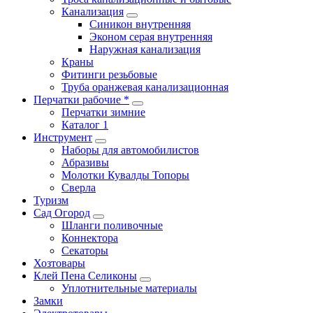
Канализация
Синикон внутренняя
Эконом серая внутренняя
Наружная канализация
Краны
Фитинги резьбовые
Труба оранжевая канализационная
Перчатки рабочие *
Перчатки зимние
Каталог 1
Инструмент
Наборы для автомобилистов
Абразивы
Молотки Кувалды Топоры
Сверла
Туризм
Сад Огород
Шланги поливочные
Коннектора
Секаторы
Хозтовары
Клей Пена Селиконы
Уплотнительные материалы
Замки