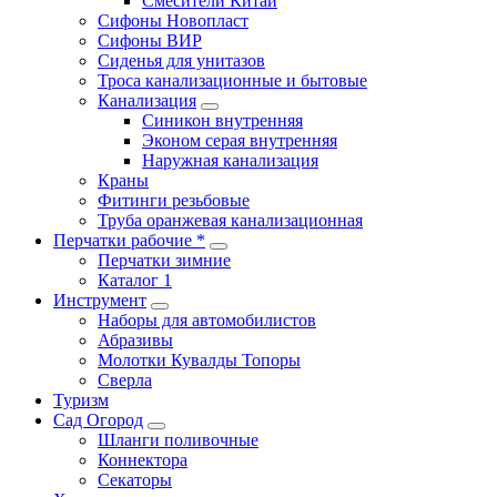
Смесители Китай
Сифоны Новопласт
Сифоны ВИР
Сиденья для унитазов
Троса канализационные и бытовые
Канализация
Синикон внутренняя
Эконом серая внутренняя
Наружная канализация
Краны
Фитинги резьбовые
Труба оранжевая канализационная
Перчатки рабочие *
Перчатки зимние
Каталог 1
Инструмент
Наборы для автомобилистов
Абразивы
Молотки Кувалды Топоры
Сверла
Туризм
Сад Огород
Шланги поливочные
Коннектора
Секаторы