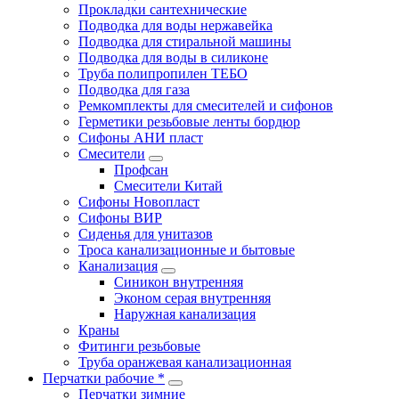
Прокладки сантехнические
Подводка для воды нержавейка
Подводка для стиральной машины
Подводка для воды в силиконе
Труба полипропилен ТЕБО
Подводка для газа
Ремкомплекты для смесителей и сифонов
Герметики резьбовые ленты бордюр
Сифоны АНИ пласт
Смесители
Профсан
Смесители Китай
Сифоны Новопласт
Сифоны ВИР
Сиденья для унитазов
Троса канализационные и бытовые
Канализация
Синикон внутренняя
Эконом серая внутренняя
Наружная канализация
Краны
Фитинги резьбовые
Труба оранжевая канализационная
Перчатки рабочие *
Перчатки зимние