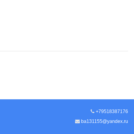
+79518387176
ba131155@yandex.ru