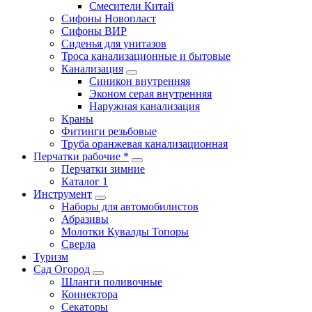
Смесители Китай
Сифоны Новопласт
Сифоны ВИР
Сиденья для унитазов
Троса канализационные и бытовые
Канализация
Синикон внутренняя
Эконом серая внутренняя
Наружная канализация
Краны
Фитинги резьбовые
Труба оранжевая канализационная
Перчатки рабочие *
Перчатки зимние
Каталог 1
Инструмент
Наборы для автомобилистов
Абразивы
Молотки Кувалды Топоры
Сверла
Туризм
Сад Огород
Шланги поливочные
Коннектора
Секаторы