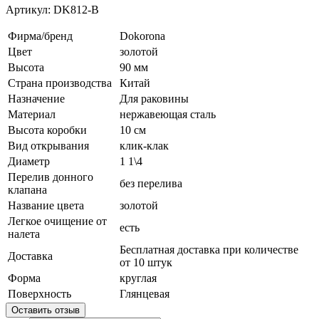
Артикул:
DK812-В
Фирма/бренд
Dokorona
Цвет
золотой
Высота
90 мм
Страна производства
Китай
Назначение
Для раковины
Материал
нержавеющая сталь
Высота коробки
10 см
Вид открывания
клик-клак
Диаметр
1 1\4
Перелив донного
без перелива
клапана
Название цвета
золотой
Легкое очищение от
есть
налета
Бесплатная доставка при количестве
Доставка
от 10 штук
Форма
круглая
Поверхность
Глянцевая
Оставить отзыв