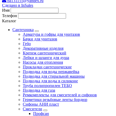
ba131155@yandex.ru
Сделано в InSales
Имя
Телефон
Каталог
Сантехника
Арматура и гофры для унитазов
Бачки для унитазов
Гебо
Декоративные изделия
Крепеж сантехнический
Лейки и шланги для душа
Насосы для отопления
Прокладки сантехнические
Подводка для воды нержавейка
Подводка для стиральной машины
Подводка для воды в силиконе
Труба полипропилен ТЕБО
Подводка для газа
Ремкомплекты для смесителей и сифонов
Герметики резьбовые ленты бордюр
Сифоны АНИ пласт
Смесители
Профсан