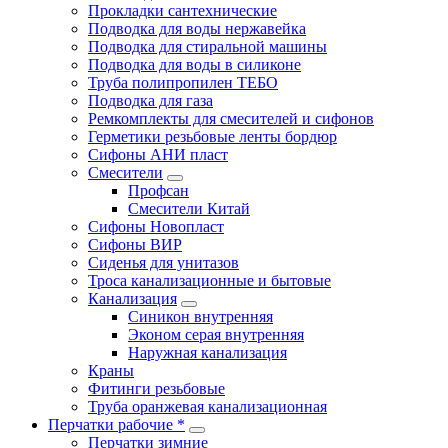
Прокладки сантехнические
Подводка для воды нержавейка
Подводка для стиральной машины
Подводка для воды в силиконе
Труба полипропилен ТЕБО
Подводка для газа
Ремкомплекты для смесителей и сифонов
Герметики резьбовые ленты бордюр
Сифоны АНИ пласт
Смесители
Профсан
Смесители Китай
Сифоны Новопласт
Сифоны ВИР
Сиденья для унитазов
Троса канализационные и бытовые
Канализация
Синикон внутренняя
Эконом серая внутренняя
Наружная канализация
Краны
Фитинги резьбовые
Труба оранжевая канализационная
Перчатки рабочие *
Перчатки зимние