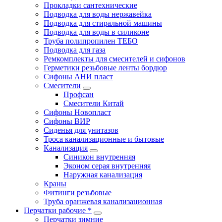
Прокладки сантехнические
Подводка для воды нержавейка
Подводка для стиральной машины
Подводка для воды в силиконе
Труба полипропилен ТЕБО
Подводка для газа
Ремкомплекты для смесителей и сифонов
Герметики резьбовые ленты бордюр
Сифоны АНИ пласт
Смесители
Профсан
Смесители Китай
Сифоны Новопласт
Сифоны ВИР
Сиденья для унитазов
Троса канализационные и бытовые
Канализация
Синикон внутренняя
Эконом серая внутренняя
Наружная канализация
Краны
Фитинги резьбовые
Труба оранжевая канализационная
Перчатки рабочие *
Перчатки зимние