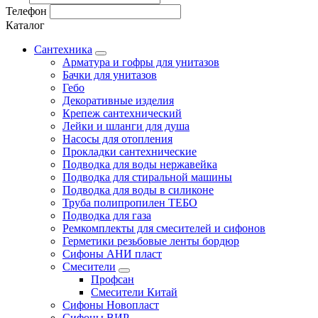
Телефон
Каталог
Сантехника
Арматура и гофры для унитазов
Бачки для унитазов
Гебо
Декоративные изделия
Крепеж сантехнический
Лейки и шланги для душа
Насосы для отопления
Прокладки сантехнические
Подводка для воды нержавейка
Подводка для стиральной машины
Подводка для воды в силиконе
Труба полипропилен ТЕБО
Подводка для газа
Ремкомплекты для смесителей и сифонов
Герметики резьбовые ленты бордюр
Сифоны АНИ пласт
Смесители
Профсан
Смесители Китай
Сифоны Новопласт
Сифоны ВИР