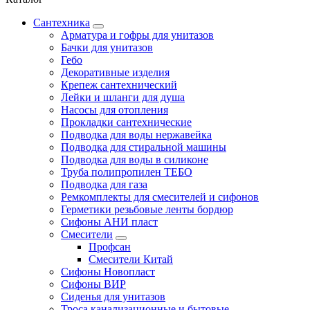
Сантехника
Арматура и гофры для унитазов
Бачки для унитазов
Гебо
Декоративные изделия
Крепеж сантехнический
Лейки и шланги для душа
Насосы для отопления
Прокладки сантехнические
Подводка для воды нержавейка
Подводка для стиральной машины
Подводка для воды в силиконе
Труба полипропилен ТЕБО
Подводка для газа
Ремкомплекты для смесителей и сифонов
Герметики резьбовые ленты бордюр
Сифоны АНИ пласт
Смесители
Профсан
Смесители Китай
Сифоны Новопласт
Сифоны ВИР
Сиденья для унитазов
Троса канализационные и бытовые