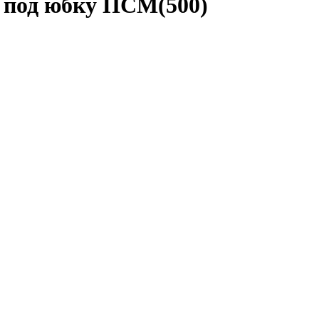
ц под юбку ПСМ(500)