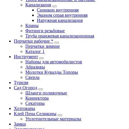
Канализация
Синикон внутренняя
Эконом серая внутренняя
Наружная канализация
Краны
Фитинги резьбовые
Труба оранжевая канализационная
Перчатки рабочие *
Перчатки зимние
Каталог 1
Инструмент
Наборы для автомобилистов
Абразивы
Молотки Кувалды Топоры
Сверла
Туризм
Сад Огород
Шланги поливочные
Коннектора
Секаторы
Хозтовары
Клей Пена Селиконы
Уплотнительные материалы
Замки