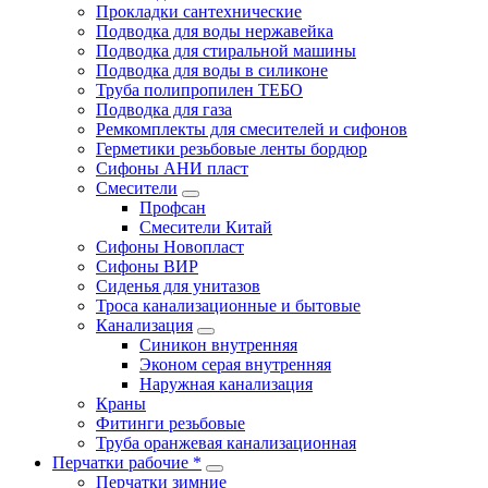
Прокладки сантехнические
Подводка для воды нержавейка
Подводка для стиральной машины
Подводка для воды в силиконе
Труба полипропилен ТЕБО
Подводка для газа
Ремкомплекты для смесителей и сифонов
Герметики резьбовые ленты бордюр
Сифоны АНИ пласт
Смесители
Профсан
Смесители Китай
Сифоны Новопласт
Сифоны ВИР
Сиденья для унитазов
Троса канализационные и бытовые
Канализация
Синикон внутренняя
Эконом серая внутренняя
Наружная канализация
Краны
Фитинги резьбовые
Труба оранжевая канализационная
Перчатки рабочие *
Перчатки зимние