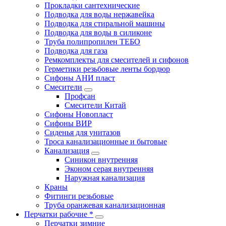
Прокладки сантехнические
Подводка для воды нержавейка
Подводка для стиральной машины
Подводка для воды в силиконе
Труба полипропилен ТЕБО
Подводка для газа
Ремкомплекты для смесителей и сифонов
Герметики резьбовые ленты бордюр
Сифоны АНИ пласт
Смесители
Профсан
Смесители Китай
Сифоны Новопласт
Сифоны ВИР
Сиденья для унитазов
Троса канализационные и бытовые
Канализация
Синикон внутренняя
Эконом серая внутренняя
Наружная канализация
Краны
Фитинги резьбовые
Труба оранжевая канализационная
Перчатки рабочие *
Перчатки зимние