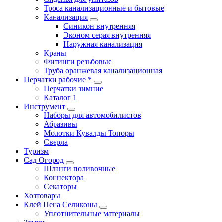
Троса канализационные и бытовые
Канализация
Синикон внутренняя
Эконом серая внутренняя
Наружная канализация
Краны
Фитинги резьбовые
Труба оранжевая канализационная
Перчатки рабочие *
Перчатки зимние
Каталог 1
Инструмент
Наборы для автомобилистов
Абразивы
Молотки Кувалды Топоры
Сверла
Туризм
Сад Огород
Шланги поливочные
Коннектора
Секаторы
Хозтовары
Клей Пена Селиконы
Уплотнительные материалы