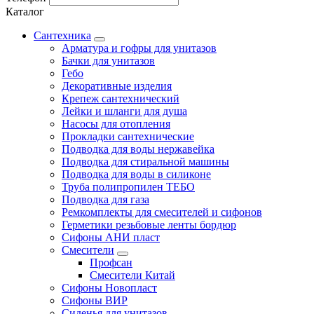
Каталог
Сантехника
Арматура и гофры для унитазов
Бачки для унитазов
Гебо
Декоративные изделия
Крепеж сантехнический
Лейки и шланги для душа
Насосы для отопления
Прокладки сантехнические
Подводка для воды нержавейка
Подводка для стиральной машины
Подводка для воды в силиконе
Труба полипропилен ТЕБО
Подводка для газа
Ремкомплекты для смесителей и сифонов
Герметики резьбовые ленты бордюр
Сифоны АНИ пласт
Смесители
Профсан
Смесители Китай
Сифоны Новопласт
Сифоны ВИР
Сиденья для унитазов