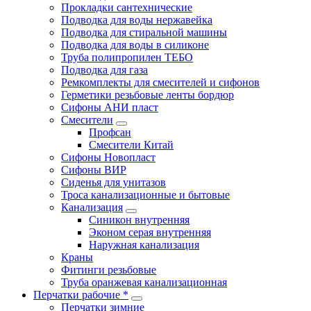
Прокладки сантехнические
Подводка для воды нержавейка
Подводка для стиральной машины
Подводка для воды в силиконе
Труба полипропилен ТЕБО
Подводка для газа
Ремкомплекты для смесителей и сифонов
Герметики резьбовые ленты бордюр
Сифоны АНИ пласт
Смесители
Профсан
Смесители Китай
Сифоны Новопласт
Сифоны ВИР
Сиденья для унитазов
Троса канализационные и бытовые
Канализация
Синикон внутренняя
Эконом серая внутренняя
Наружная канализация
Краны
Фитинги резьбовые
Труба оранжевая канализационная
Перчатки рабочие *
Перчатки зимние