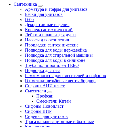
Сантехника
Арматура и гофры для унитазов
Бачки для унитазов
Гебо
Декоративные изделия
Крепеж сантехнический
Лейки и шланги для душа
Насосы для отопления
Прокладки сантехнические
Подводка для воды нержавейка
Подводка для стиральной машины
Подводка для воды в силиконе
Труба полипропилен ТЕБО
Подводка для газа
Ремкомплекты для смесителей и сифонов
Герметики резьбовые ленты бордюр
Сифоны АНИ пласт
Смесители
Профсан
Смесители Китай
Сифоны Новопласт
Сифоны ВИР
Сиденья для унитазов
Троса канализационные и бытовые
Канализация