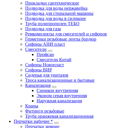
Прокладки сантехнические
Подводка для воды нержавейка
Подводка для стиральной машины
Подводка для воды в силиконе
Труба полипропилен ТЕБО
Подводка для газа
Ремкомплекты для смесителей и сифонов
Герметики резьбовые ленты бордюр
Сифоны АНИ пласт
Смесители
Профсан
Смесители Китай
Сифоны Новопласт
Сифоны ВИР
Сиденья для унитазов
Троса канализационные и бытовые
Канализация
Синикон внутренняя
Эконом серая внутренняя
Наружная канализация
Краны
Фитинги резьбовые
Труба оранжевая канализационная
Перчатки рабочие *
Перчатки зимние