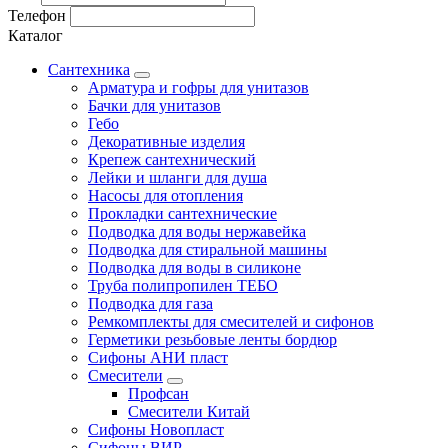
Телефон
Каталог
Сантехника
Арматура и гофры для унитазов
Бачки для унитазов
Гебо
Декоративные изделия
Крепеж сантехнический
Лейки и шланги для душа
Насосы для отопления
Прокладки сантехнические
Подводка для воды нержавейка
Подводка для стиральной машины
Подводка для воды в силиконе
Труба полипропилен ТЕБО
Подводка для газа
Ремкомплекты для смесителей и сифонов
Герметики резьбовые ленты бордюр
Сифоны АНИ пласт
Смесители
Профсан
Смесители Китай
Сифоны Новопласт
Сифоны ВИР