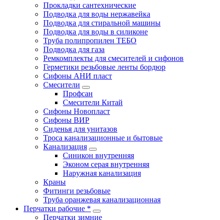
Прокладки сантехнические
Подводка для воды нержавейка
Подводка для стиральной машины
Подводка для воды в силиконе
Труба полипропилен ТЕБО
Подводка для газа
Ремкомплекты для смесителей и сифонов
Герметики резьбовые ленты бордюр
Сифоны АНИ пласт
Смесители
Профсан
Смесители Китай
Сифоны Новопласт
Сифоны ВИР
Сиденья для унитазов
Троса канализационные и бытовые
Канализация
Синикон внутренняя
Эконом серая внутренняя
Наружная канализация
Краны
Фитинги резьбовые
Труба оранжевая канализационная
Перчатки рабочие *
Перчатки зимние