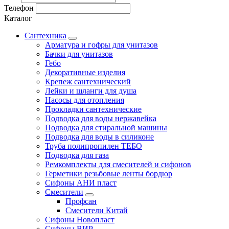
Телефон
Каталог
Сантехника
Арматура и гофры для унитазов
Бачки для унитазов
Гебо
Декоративные изделия
Крепеж сантехнический
Лейки и шланги для душа
Насосы для отопления
Прокладки сантехнические
Подводка для воды нержавейка
Подводка для стиральной машины
Подводка для воды в силиконе
Труба полипропилен ТЕБО
Подводка для газа
Ремкомплекты для смесителей и сифонов
Герметики резьбовые ленты бордюр
Сифоны АНИ пласт
Смесители
Профсан
Смесители Китай
Сифоны Новопласт
Сифоны ВИР