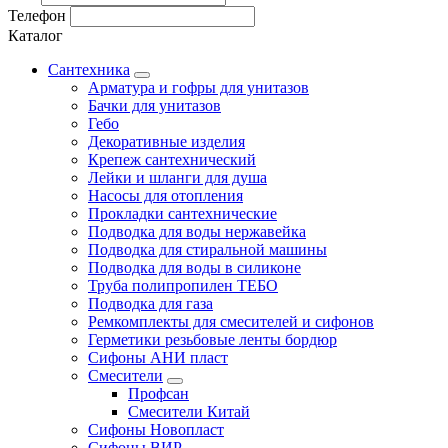
Телефон
Каталог
Сантехника
Арматура и гофры для унитазов
Бачки для унитазов
Гебо
Декоративные изделия
Крепеж сантехнический
Лейки и шланги для душа
Насосы для отопления
Прокладки сантехнические
Подводка для воды нержавейка
Подводка для стиральной машины
Подводка для воды в силиконе
Труба полипропилен ТЕБО
Подводка для газа
Ремкомплекты для смесителей и сифонов
Герметики резьбовые ленты бордюр
Сифоны АНИ пласт
Смесители
Профсан
Смесители Китай
Сифоны Новопласт
Сифоны ВИР