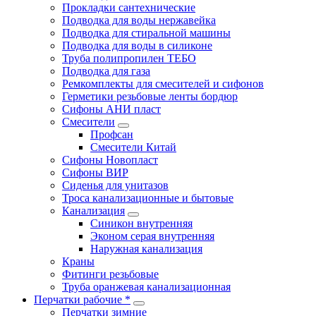
Прокладки сантехнические
Подводка для воды нержавейка
Подводка для стиральной машины
Подводка для воды в силиконе
Труба полипропилен ТЕБО
Подводка для газа
Ремкомплекты для смесителей и сифонов
Герметики резьбовые ленты бордюр
Сифоны АНИ пласт
Смесители
Профсан
Смесители Китай
Сифоны Новопласт
Сифоны ВИР
Сиденья для унитазов
Троса канализационные и бытовые
Канализация
Синикон внутренняя
Эконом серая внутренняя
Наружная канализация
Краны
Фитинги резьбовые
Труба оранжевая канализационная
Перчатки рабочие *
Перчатки зимние