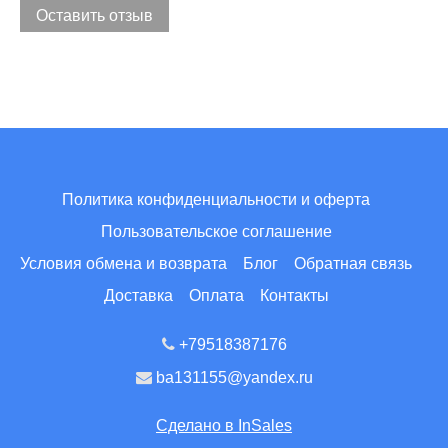
Оставить отзыв
Политика конфиденциальности и оферта
Пользовательское соглашение
Условия обмена и возврата
Блог
Обратная связь
Доставка
Оплата
Контакты
+79518387176
ba131155@yandex.ru
Сделано в InSales