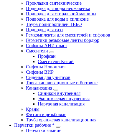
Прокладки сантехнические
Подводка для воды нержавейка
Подводка для стиральной машины
Подводка для воды в силиконе
Труба полипропилен ТЕБО
Подводка для газа
Ремкомплекты для смесителей и сифонов
Герметики резьбовые ленты бордюр
Сифоны АНИ пласт
Смесители
Профсан
Смесители Китай
Сифоны Новопласт
Сифоны ВИР
Сиденья для унитазов
Троса канализационные и бытовые
Канализация
Синикон внутренняя
Эконом серая внутренняя
Наружная канализация
Краны
Фитинги резьбовые
Труба оранжевая канализационная
Перчатки рабочие *
Перчатки зимние