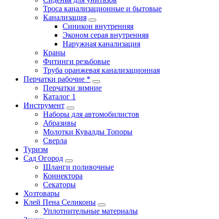
Троса канализационные и бытовые
Канализация
Синикон внутренняя
Эконом серая внутренняя
Наружная канализация
Краны
Фитинги резьбовые
Труба оранжевая канализационная
Перчатки рабочие *
Перчатки зимние
Каталог 1
Инструмент
Наборы для автомобилистов
Абразивы
Молотки Кувалды Топоры
Сверла
Туризм
Сад Огород
Шланги поливочные
Коннектора
Секаторы
Хозтовары
Клей Пена Селиконы
Уплотнительные материалы