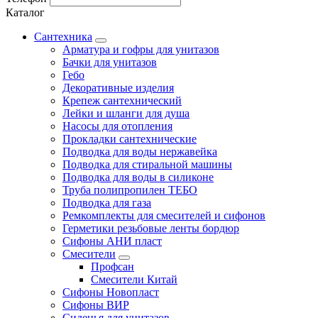
Каталог
Сантехника
Арматура и гофры для унитазов
Бачки для унитазов
Гебо
Декоративные изделия
Крепеж сантехнический
Лейки и шланги для душа
Насосы для отопления
Прокладки сантехнические
Подводка для воды нержавейка
Подводка для стиральной машины
Подводка для воды в силиконе
Труба полипропилен ТЕБО
Подводка для газа
Ремкомплекты для смесителей и сифонов
Герметики резьбовые ленты бордюр
Сифоны АНИ пласт
Смесители
Профсан
Смесители Китай
Сифоны Новопласт
Сифоны ВИР
Сиденья для унитазов