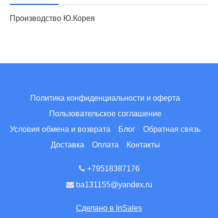
Производство Ю.Корея
Политика конфиденциальности и оферта
Пользовательское соглашение
Условия обмена и возврата
Блог
Обратная связь
Доставка
Оплата
Контакты
+79518387176
ba131155@yandex.ru
Сделано в InSales