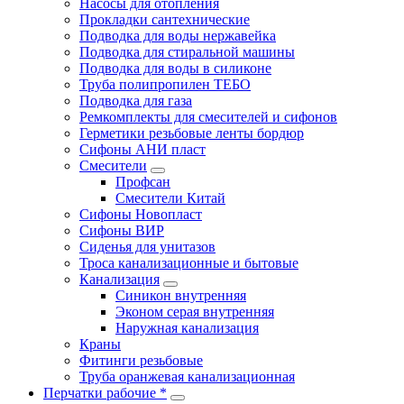
Насосы для отопления
Прокладки сантехнические
Подводка для воды нержавейка
Подводка для стиральной машины
Подводка для воды в силиконе
Труба полипропилен ТЕБО
Подводка для газа
Ремкомплекты для смесителей и сифонов
Герметики резьбовые ленты бордюр
Сифоны АНИ пласт
Смесители
Профсан
Смесители Китай
Сифоны Новопласт
Сифоны ВИР
Сиденья для унитазов
Троса канализационные и бытовые
Канализация
Синикон внутренняя
Эконом серая внутренняя
Наружная канализация
Краны
Фитинги резьбовые
Труба оранжевая канализационная
Перчатки рабочие *