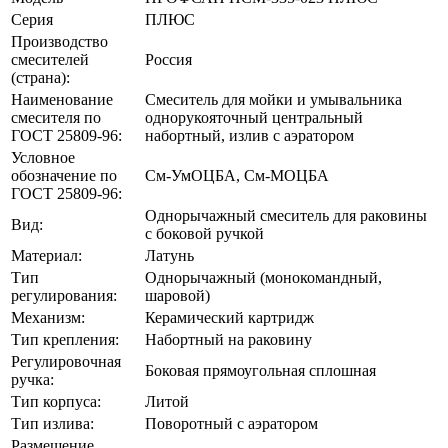
Серия
ПЛЮС
Производство
смесителей
Россия
(страна):
Наименование
Смеситель для мойки и умывальника
смесителя по
однорукояточный центральный
ГОСТ 25809-96:
набортный, излив с аэратором
Условное
обозначение по
См-УмOЦБА, См-МOЦБА
ГОСТ 25809-96:
Однорычажный смеситель для раковины
Вид:
с боковой ручкой
Материал:
Латунь
Тип
Однорычажный (монокомандный,
регулирования:
шаровой)
Механизм:
Керамический картридж
Тип крепления:
Набортный на раковину
Регулировочная
Боковая прямоугольная сплошная
ручка:
Тип корпуса:
Литой
Тип излива:
Поворотный с аэратором
Размещение