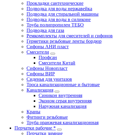
Прокладки сантехнические
Подводка для воды нержавейка
Подводка для стиральной машины
Подводка для воды в силиконе
Труба полипропилен ТЕБО
Подводка для газа
Ремкомплекты для смесителей и сифонов
Герметики резьбовые ленты бордюр
Сифоны АНИ пласт
Смесители
Профсан
Смесители Китай
Сифоны Новопласт
Сифоны ВИР
Сиденья для унитазов
Троса канализационные и бытовые
Канализация
Синикон внутренняя
Эконом серая внутренняя
Наружная канализация
Краны
Фитинги резьбовые
Труба оранжевая канализационная
Перчатки рабочие *
Перчатки зимние