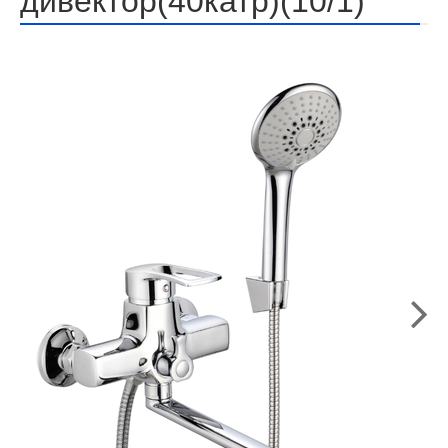
дивектор(40катр)(10/1)