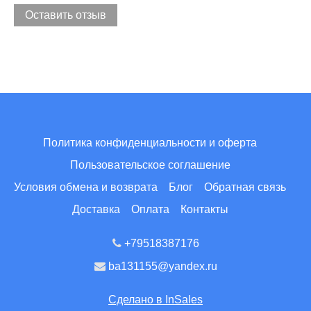
Оставить отзыв
Политика конфиденциальности и оферта
Пользовательское соглашение
Условия обмена и возврата
Блог
Обратная связь
Доставка
Оплата
Контакты
+79518387176
ba131155@yandex.ru
Сделано в InSales