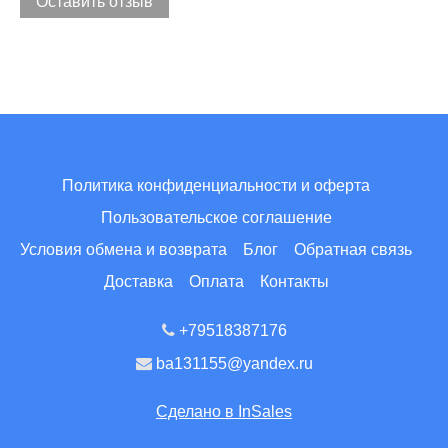
Оставить отзыв
Политика конфиденциальности и оферта
Пользовательское соглашение
Условия обмена и возврата
Блог
Обратная связь
Доставка
Оплата
Контакты
+79518387176
ba131155@yandex.ru
Сделано в InSales