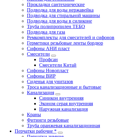
Прокладки сантехнические
Подводка для воды нержавейка
Подводка для стиральной машины
Подводка для воды в силиконе
Труба полипропилен ТЕБО
Подводка для газа
Ремкомплекты для смесителей и сифонов
Герметики резьбовые ленты бордюр
Сифоны АНИ пласт
Смесители
Профсан
Смесители Китай
Сифоны Новопласт
Сифоны ВИР
Сиденья для унитазов
Троса канализационные и бытовые
Канализация
Синикон внутренняя
Эконом серая внутренняя
Наружная канализация
Краны
Фитинги резьбовые
Труба оранжевая канализационная
Перчатки рабочие *
Перчатки зимние