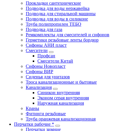
Прокладки сантехнические
Подводка для воды нержавейка
Подводка для стиральной машины
Подводка для воды в силиконе
Труба полипропилен ТЕБО
Подводка для газа
Ремкомплекты для смесителей и сифонов
Герметики резьбовые ленты бордюр
Сифоны АНИ пласт
Смесители
Профсан
Смесители Китай
Сифоны Новопласт
Сифоны ВИР
Сиденья для унитазов
Троса канализационные и бытовые
Канализация
Синикон внутренняя
Эконом серая внутренняя
Наружная канализация
Краны
Фитинги резьбовые
Труба оранжевая канализационная
Перчатки рабочие *
Перчатки зимние