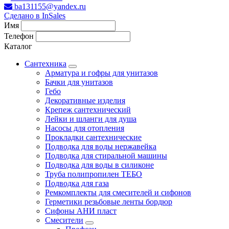
ba131155@yandex.ru
Сделано в InSales
Имя
Телефон
Каталог
Сантехника
Арматура и гофры для унитазов
Бачки для унитазов
Гебо
Декоративные изделия
Крепеж сантехнический
Лейки и шланги для душа
Насосы для отопления
Прокладки сантехнические
Подводка для воды нержавейка
Подводка для стиральной машины
Подводка для воды в силиконе
Труба полипропилен ТЕБО
Подводка для газа
Ремкомплекты для смесителей и сифонов
Герметики резьбовые ленты бордюр
Сифоны АНИ пласт
Смесители