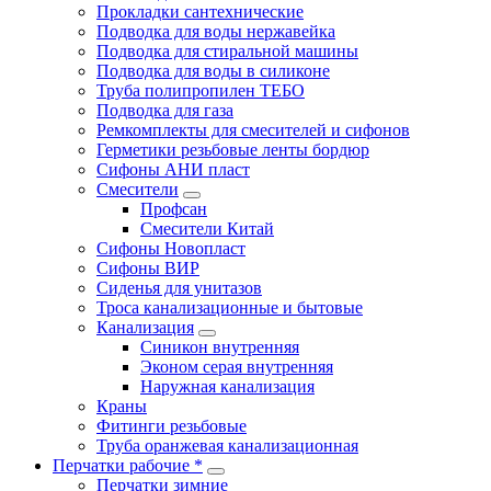
Прокладки сантехнические
Подводка для воды нержавейка
Подводка для стиральной машины
Подводка для воды в силиконе
Труба полипропилен ТЕБО
Подводка для газа
Ремкомплекты для смесителей и сифонов
Герметики резьбовые ленты бордюр
Сифоны АНИ пласт
Смесители
Профсан
Смесители Китай
Сифоны Новопласт
Сифоны ВИР
Сиденья для унитазов
Троса канализационные и бытовые
Канализация
Синикон внутренняя
Эконом серая внутренняя
Наружная канализация
Краны
Фитинги резьбовые
Труба оранжевая канализационная
Перчатки рабочие *
Перчатки зимние