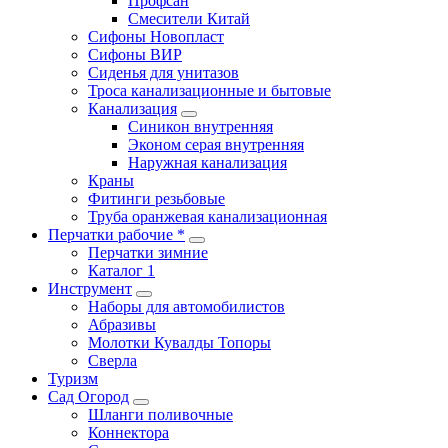
Профсан
Смесители Китай
Сифоны Новопласт
Сифоны ВИР
Сиденья для унитазов
Троса канализационные и бытовые
Канализация
Синикон внутренняя
Эконом серая внутренняя
Наружная канализация
Краны
Фитинги резьбовые
Труба оранжевая канализационная
Перчатки рабочие *
Перчатки зимние
Каталог 1
Инструмент
Наборы для автомобилистов
Абразивы
Молотки Кувалды Топоры
Сверла
Туризм
Сад Огород
Шланги поливочные
Коннектора