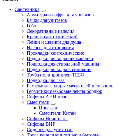
Сантехника
Арматура и гофры для унитазов
Бачки для унитазов
Гебо
Декоративные изделия
Крепеж сантехнический
Лейки и шланги для душа
Насосы для отопления
Прокладки сантехнические
Подводка для воды нержавейка
Подводка для стиральной машины
Подводка для воды в силиконе
Труба полипропилен ТЕБО
Подводка для газа
Ремкомплекты для смесителей и сифонов
Герметики резьбовые ленты бордюр
Сифоны АНИ пласт
Смесители
Профсан
Смесители Китай
Сифоны Новопласт
Сифоны ВИР
Сиденья для унитазов
Троса канализационные и бытовые