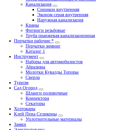
Канализация
Синикон внутренняя
Эконом серая внутренняя
Наружная канализация
Краны
Фитинги резьбовые
Труба оранжевая канализационная
Перчатки рабочие *
Перчатки зимние
Каталог 1
Инструмент
Наборы для автомобилистов
Абразивы
Молотки Кувалды Топоры
Сверла
Туризм
Сад Огород
Шланги поливочные
Коннектора
Секаторы
Хозтовары
Клей Пена Селиконы
Уплотнительные материалы
Замки
Электротовары