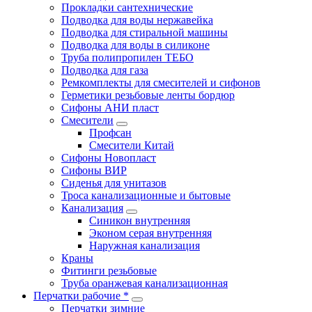
Прокладки сантехнические
Подводка для воды нержавейка
Подводка для стиральной машины
Подводка для воды в силиконе
Труба полипропилен ТЕБО
Подводка для газа
Ремкомплекты для смесителей и сифонов
Герметики резьбовые ленты бордюр
Сифоны АНИ пласт
Смесители
Профсан
Смесители Китай
Сифоны Новопласт
Сифоны ВИР
Сиденья для унитазов
Троса канализационные и бытовые
Канализация
Синикон внутренняя
Эконом серая внутренняя
Наружная канализация
Краны
Фитинги резьбовые
Труба оранжевая канализационная
Перчатки рабочие *
Перчатки зимние