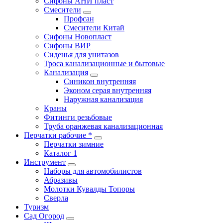
Сифоны АНИ пласт
Смесители
Профсан
Смесители Китай
Сифоны Новопласт
Сифоны ВИР
Сиденья для унитазов
Троса канализационные и бытовые
Канализация
Синикон внутренняя
Эконом серая внутренняя
Наружная канализация
Краны
Фитинги резьбовые
Труба оранжевая канализационная
Перчатки рабочие *
Перчатки зимние
Каталог 1
Инструмент
Наборы для автомобилистов
Абразивы
Молотки Кувалды Топоры
Сверла
Туризм
Сад Огород