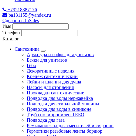
+79518387176
ba131155@yandex.ru
Сделано в InSales
Имя
Телефон
Каталог
Сантехника
Арматура и гофры для унитазов
Бачки для унитазов
Гебо
Декоративные изделия
Крепеж сантехнический
Лейки и шланги для душа
Насосы для отопления
Прокладки сантехнические
Подводка для воды нержавейка
Подводка для стиральной машины
Подводка для воды в силиконе
Труба полипропилен ТЕБО
Подводка для газа
Ремкомплекты для смесителей и сифонов
Герметики резьбовые ленты бордюр