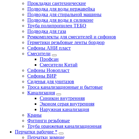
Прокладки сантехнические
Подводка для воды нержавейка
Подводка для стиральной машины
Подводка для воды в силиконе
Труба полипропилен ТЕБО
Подводка для газа
Ремкомплекты для смесителей и сифонов
Герметики резьбовые ленты бордюр
Сифоны АНИ пласт
Смесители
Профсан
Смесители Китай
Сифоны Новопласт
Сифоны ВИР
Сиденья для унитазов
Троса канализационные и бытовые
Канализация
Синикон внутренняя
Эконом серая внутренняя
Наружная канализация
Краны
Фитинги резьбовые
Труба оранжевая канализационная
Перчатки рабочие *
Перчатки зимние