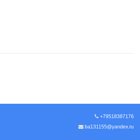
+79518387176
ba131155@yandex.ru