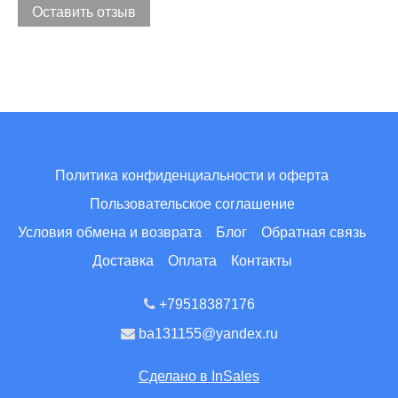
Оставить отзыв
Политика конфиденциальности и оферта
Пользовательское соглашение
Условия обмена и возврата
Блог
Обратная связь
Доставка
Оплата
Контакты
+79518387176
ba131155@yandex.ru
Сделано в InSales