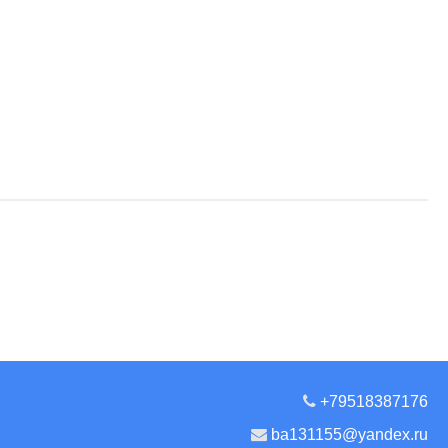
+79518387176
ba131155@yandex.ru