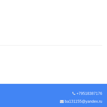
+79518387176
ba131155@yandex.ru