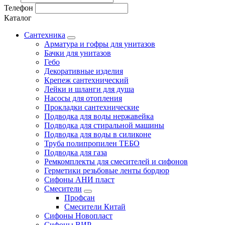
Телефон
Каталог
Сантехника
Арматура и гофры для унитазов
Бачки для унитазов
Гебо
Декоративные изделия
Крепеж сантехнический
Лейки и шланги для душа
Насосы для отопления
Прокладки сантехнические
Подводка для воды нержавейка
Подводка для стиральной машины
Подводка для воды в силиконе
Труба полипропилен ТЕБО
Подводка для газа
Ремкомплекты для смесителей и сифонов
Герметики резьбовые ленты бордюр
Сифоны АНИ пласт
Смесители
Профсан
Смесители Китай
Сифоны Новопласт
Сифоны ВИР