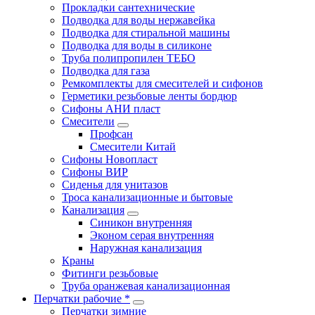
Прокладки сантехнические
Подводка для воды нержавейка
Подводка для стиральной машины
Подводка для воды в силиконе
Труба полипропилен ТЕБО
Подводка для газа
Ремкомплекты для смесителей и сифонов
Герметики резьбовые ленты бордюр
Сифоны АНИ пласт
Смесители
Профсан
Смесители Китай
Сифоны Новопласт
Сифоны ВИР
Сиденья для унитазов
Троса канализационные и бытовые
Канализация
Синикон внутренняя
Эконом серая внутренняя
Наружная канализация
Краны
Фитинги резьбовые
Труба оранжевая канализационная
Перчатки рабочие *
Перчатки зимние