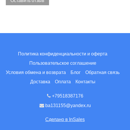
Оставить отзыв
Политика конфиденциальности и оферта
Пользовательское соглашение
Условия обмена и возврата
Блог
Обратная связь
Доставка
Оплата
Контакты
+79518387176
ba131155@yandex.ru
Сделано в InSales