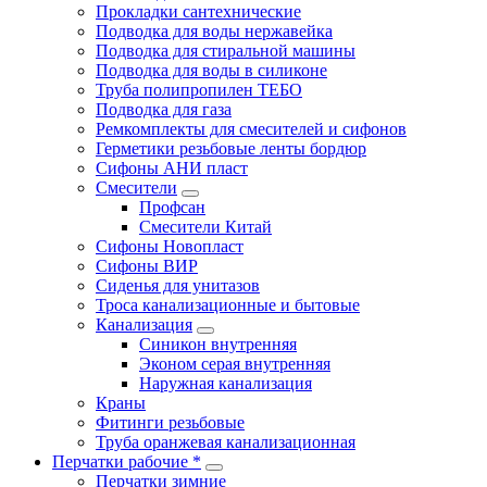
Прокладки сантехнические
Подводка для воды нержавейка
Подводка для стиральной машины
Подводка для воды в силиконе
Труба полипропилен ТЕБО
Подводка для газа
Ремкомплекты для смесителей и сифонов
Герметики резьбовые ленты бордюр
Сифоны АНИ пласт
Смесители
Профсан
Смесители Китай
Сифоны Новопласт
Сифоны ВИР
Сиденья для унитазов
Троса канализационные и бытовые
Канализация
Синикон внутренняя
Эконом серая внутренняя
Наружная канализация
Краны
Фитинги резьбовые
Труба оранжевая канализационная
Перчатки рабочие *
Перчатки зимние