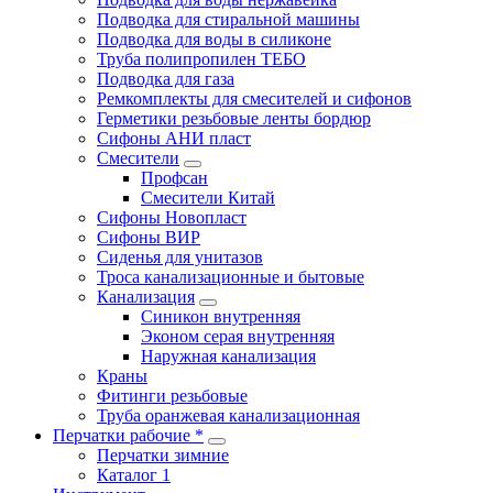
Подводка для стиральной машины
Подводка для воды в силиконе
Труба полипропилен ТЕБО
Подводка для газа
Ремкомплекты для смесителей и сифонов
Герметики резьбовые ленты бордюр
Сифоны АНИ пласт
Смесители
Профсан
Смесители Китай
Сифоны Новопласт
Сифоны ВИР
Сиденья для унитазов
Троса канализационные и бытовые
Канализация
Синикон внутренняя
Эконом серая внутренняя
Наружная канализация
Краны
Фитинги резьбовые
Труба оранжевая канализационная
Перчатки рабочие *
Перчатки зимние
Каталог 1