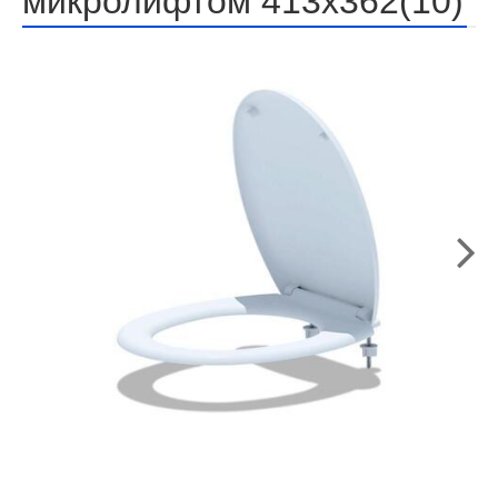
микролифтом 413х362(10)