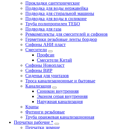
Прокладки сантехнические
Подводка для воды нержавейка
Подводка для стиральной машины
Подводка для воды в силиконе
Труба полипропилен ТЕБО
Подводка для газа
Ремкомплекты для смесителей и сифонов
Герметики резьбовые ленты бордюр
Сифоны АНИ пласт
Смесители
Профсан
Смесители Китай
Сифоны Новопласт
Сифоны ВИР
Сиденья для унитазов
Троса канализационные и бытовые
Канализация
Синикон внутренняя
Эконом серая внутренняя
Наружная канализация
Краны
Фитинги резьбовые
Труба оранжевая канализационная
Перчатки рабочие *
Перчатки зимние