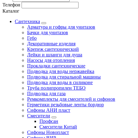
Телефон
Каталог
Сантехника
Арматура и гофры для унитазов
Бачки для унитазов
Гебо
Декоративные изделия
Крепеж сантехнический
Лейки и шланги для душа
Насосы для отопления
Прокладки сантехнические
Подводка для воды нержавейка
Подводка для стиральной машины
Подводка для воды в силиконе
Труба полипропилен ТЕБО
Подводка для газа
Ремкомплекты для смесителей и сифонов
Герметики резьбовые ленты бордюр
Сифоны АНИ пласт
Смесители
Профсан
Смесители Китай
Сифоны Новопласт
Сифоны ВИР