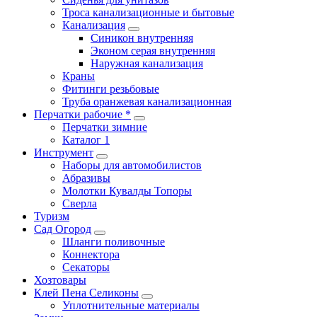
Троса канализационные и бытовые
Канализация
Синикон внутренняя
Эконом серая внутренняя
Наружная канализация
Краны
Фитинги резьбовые
Труба оранжевая канализационная
Перчатки рабочие *
Перчатки зимние
Каталог 1
Инструмент
Наборы для автомобилистов
Абразивы
Молотки Кувалды Топоры
Сверла
Туризм
Сад Огород
Шланги поливочные
Коннектора
Секаторы
Хозтовары
Клей Пена Селиконы
Уплотнительные материалы