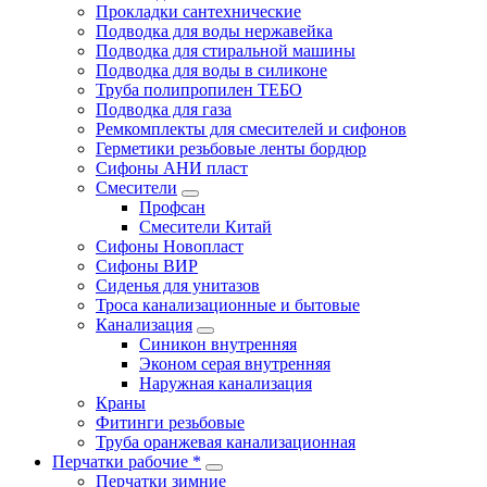
Прокладки сантехнические
Подводка для воды нержавейка
Подводка для стиральной машины
Подводка для воды в силиконе
Труба полипропилен ТЕБО
Подводка для газа
Ремкомплекты для смесителей и сифонов
Герметики резьбовые ленты бордюр
Сифоны АНИ пласт
Смесители
Профсан
Смесители Китай
Сифоны Новопласт
Сифоны ВИР
Сиденья для унитазов
Троса канализационные и бытовые
Канализация
Синикон внутренняя
Эконом серая внутренняя
Наружная канализация
Краны
Фитинги резьбовые
Труба оранжевая канализационная
Перчатки рабочие *
Перчатки зимние