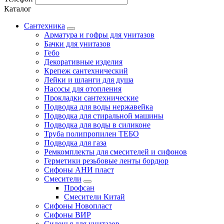
Каталог
Сантехника
Арматура и гофры для унитазов
Бачки для унитазов
Гебо
Декоративные изделия
Крепеж сантехнический
Лейки и шланги для душа
Насосы для отопления
Прокладки сантехнические
Подводка для воды нержавейка
Подводка для стиральной машины
Подводка для воды в силиконе
Труба полипропилен ТЕБО
Подводка для газа
Ремкомплекты для смесителей и сифонов
Герметики резьбовые ленты бордюр
Сифоны АНИ пласт
Смесители
Профсан
Смесители Китай
Сифоны Новопласт
Сифоны ВИР
Сиденья для унитазов